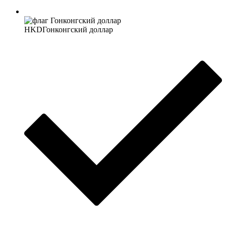
HKD
Гонконгский доллар