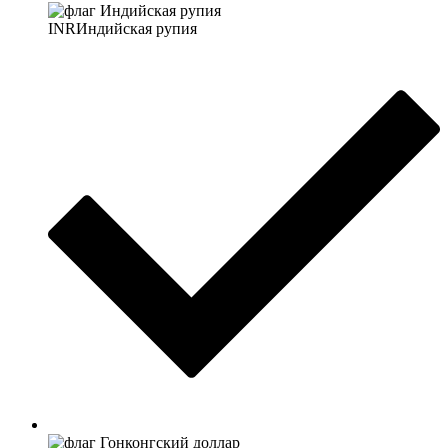
INR
Индийская рупия