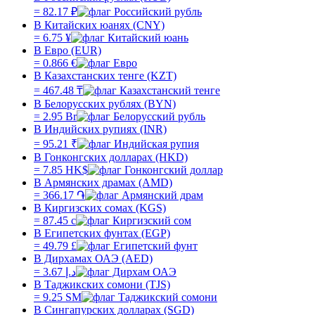
=
82.17
₽
В Китайских юанях (CNY)
=
6.75
¥
В Евро (EUR)
=
0.866
€
В Казахстанских тенге (KZT)
=
467.48
₸
В Белорусских рублях (BYN)
=
2.95
Br
В Индийских рупиях (INR)
=
95.21
₹
В Гонконгских долларах (HKD)
=
7.85
HK$
В Армянских драмах (AMD)
=
366.17
֏
В Киргизских сомах (KGS)
=
87.45
с
В Египетских фунтах (EGP)
=
49.79
£
В Дирхамах ОАЭ (AED)
=
3.67
د.إ
В Таджикских сомони (TJS)
=
9.25
SM
В Сингапурских долларах (SGD)