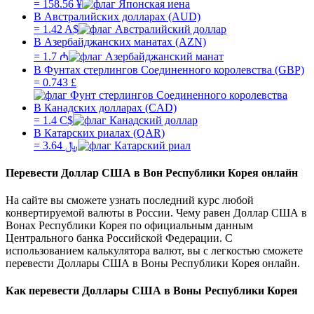
=
158.56
¥
В Австралийских долларах (AUD)
=
1.42
A$
В Азербайджанских манатах (AZN)
=
1.7
₼
В Фунтах стерлингов Соединенного королевства (GBP)
=
0.743
£
В Канадских долларах (CAD)
=
1.4
C$
В Катарских риалах (QAR)
=
3.64
﷼
Перевести
Доллар США
в
Вон Республики Корея
онлайн
На сайте вы сможете узнать последний курс любой
конвертируемой валюты в России. Чему равен
Доллар США
в
Вонах Республики Корея
по официальным данным
Центрального банка Российской Федерации. С
использованием калькулятора валют, вы с легкостью сможете
перевести
Доллары США
в
Воны Республики Корея
онлайн.
Как перевести
Доллары США
в
Воны Республики Корея