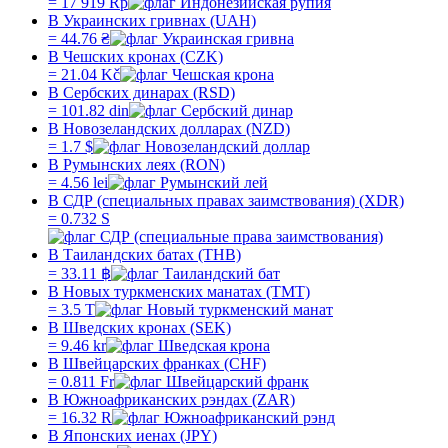
=
17 919
Rp
В Украинских гривнах (UAH)
=
44.76
₴
В Чешских кронах (CZK)
=
21.04
Kč
В Сербских динарах (RSD)
=
101.82
din
В Новозеландских долларах (NZD)
=
1.7
$
В Румынских леях (RON)
=
4.56
lei
В СДР (специальных правах заимствования) (XDR)
=
0.732
S
В Таиландских батах (THB)
=
33.11
฿
В Новых туркменских манатах (TMT)
=
3.5
T
В Шведских кронах (SEK)
=
9.46
kr
В Швейцарских франках (CHF)
=
0.811
Fr
В Южноафриканских рэндах (ZAR)
=
16.32
R
В Японских иенах (JPY)