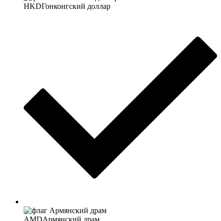
HKD
Гонконгский доллар
AMD
Армянский драм