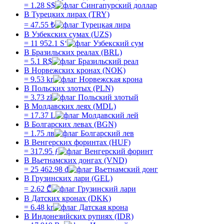
=
1.28
S$
В Турецких лирах (TRY)
=
47.55
₺
В Узбекских сумах (UZS)
=
11 952.1
Sʻ
В Бразильских реалах (BRL)
=
5.1
R$
В Норвежских кронах (NOK)
=
9.53
kr
В Польских злотых (PLN)
=
3.73
zł
В Молдавских леях (MDL)
=
17.37
L
В Болгарских левах (BGN)
=
1.75
лв
В Венгерских форинтах (HUF)
=
317.95
ƒ
В Вьетнамских донгах (VND)
=
25 462.98
₫
В Грузинских лари (GEL)
=
2.62
₾
В Датских кронах (DKK)
=
6.48
kr
В Индонезийских рупиях (IDR)