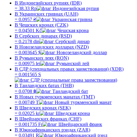
В Индонезийских рупиях (IDR)
=
38.33
Rp
В Украинских гривнах (UAH)
=
0.0957
₴
В Чешских кронах (CZK)
=
0.04501
Kč
В Сербских динарах (RSD)
=
0.2178
din
В Новозеландских долларах (NZD)
=
0.003645
$
В Румынских леях (RON)
=
0.00975
lei
В СДР (специальных правах заимствования) (XDR)
=
0.001565
S
В Таиландских батах (THB)
=
0.0708
฿
В Новых туркменских манатах (TMT)
=
0.00749
T
В Шведских кронах (SEK)
=
0.02025
kr
В Швейцарских франках (CHF)
=
0.001735
Fr
В Южноафриканских рэндах (ZAR)
=
0.03491
R