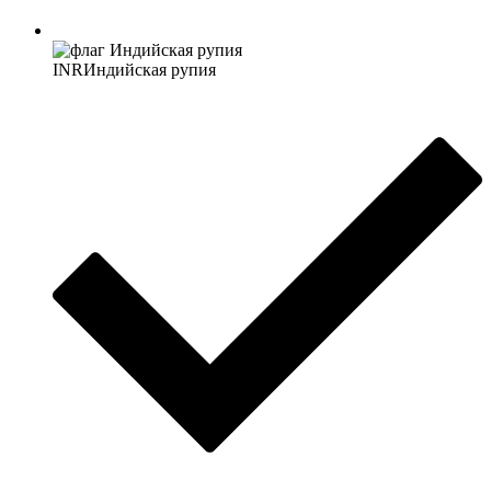
INR
Индийская рупия