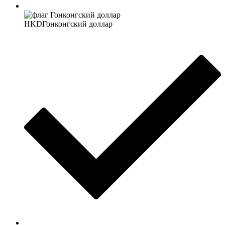
HKD
Гонконгский доллар