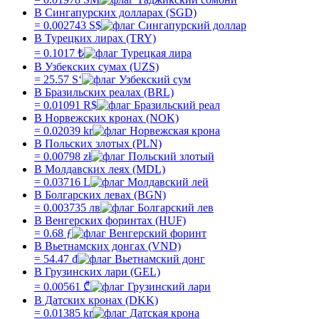
В Сингапурских долларах (SGD)
=
0.002743
S$
В Турецких лирах (TRY)
=
0.1017
₺
В Узбекских сумах (UZS)
=
25.57
Sʻ
В Бразильских реалах (BRL)
=
0.01091
R$
В Норвежских кронах (NOK)
=
0.02039
kr
В Польских злотых (PLN)
=
0.00798
zł
В Молдавских леях (MDL)
=
0.03716
L
В Болгарских левах (BGN)
=
0.003735
лв
В Венгерских форинтах (HUF)
=
0.68
ƒ
В Вьетнамских донгах (VND)
=
54.47
₫
В Грузинских лари (GEL)
=
0.00561
₾
В Датских кронах (DKK)
=
0.01385
kr