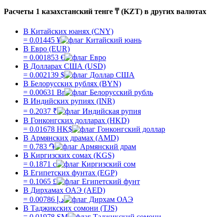
Расчеты 1 казахстанский тенге ₸ (KZT) в других валютах
В Китайских юанях (CNY)
=
0.01445
¥
В Евро (EUR)
=
0.001853
€
В Долларах США (USD)
=
0.002139
$
В Белорусских рублях (BYN)
=
0.00631
Br
В Индийских рупиях (INR)
=
0.2037
₹
В Гонконгских долларах (HKD)
=
0.01678
HK$
В Армянских драмах (AMD)
=
0.783
֏
В Киргизских сомах (KGS)
=
0.1871
с
В Египетских фунтах (EGP)
=
0.1065
£
В Дирхамах ОАЭ (AED)
=
0.00786
د.إ
В Таджикских сомони (TJS)
=
0.01978
SM