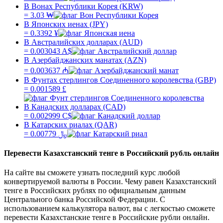
В Вонах Республики Корея (KRW)
=
3.03
₩
В Японских иенах (JPY)
=
0.3392
¥
В Австралийских долларах (AUD)
=
0.003043
A$
В Азербайджанских манатах (AZN)
=
0.003637
₼
В Фунтах стерлингов Соединенного королевства (GBP)
=
0.001589
£
В Канадских долларах (CAD)
=
0.002999
C$
В Катарских риалах (QAR)
=
0.00779
﷼
Перевести
Казахстанский тенге
в
Российский рубль
онлайн
На сайте вы сможете узнать последний курс любой
конвертируемой валюты в России. Чему равен
Казахстанский
тенге
в
Российских рублях
по официальным данным
Центрального банка Российской Федерации. С
использованием калькулятора валют, вы с легкостью сможете
перевести
Казахстанские тенге
в
Российские рубли
онлайн.