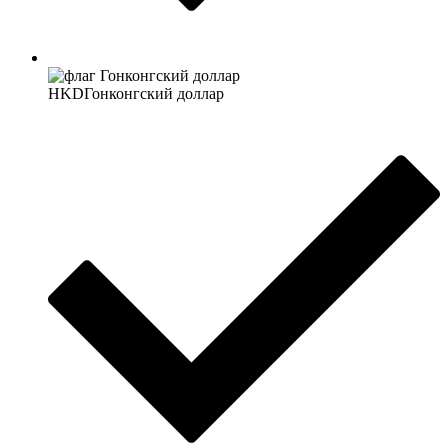
HKD
Гонконгский доллар