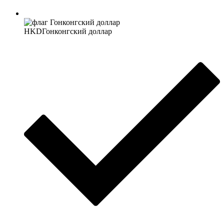
HKD
Гонконгский доллар