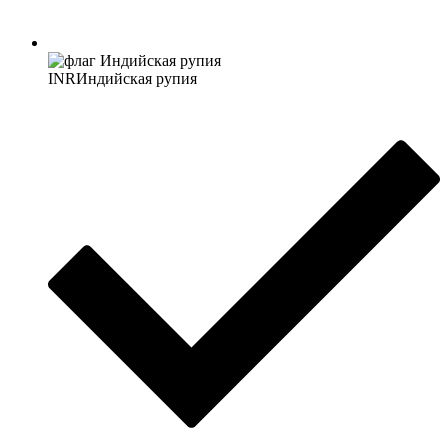
INR
Индийская рупия