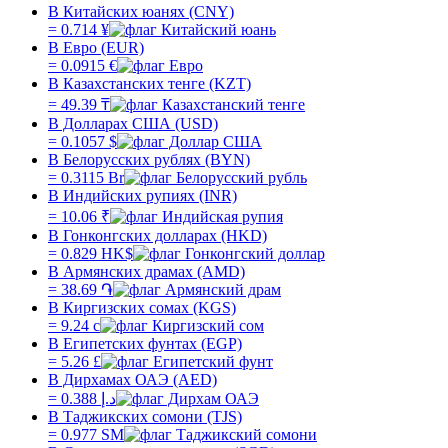
В Китайских юанях (CNY)
=
0.714
¥
В Евро (EUR)
=
0.0915
€
В Казахстанских тенге (KZT)
=
49.39
₸
В Долларах США (USD)
=
0.1057
$
В Белорусских рублях (BYN)
=
0.3115
Br
В Индийских рупиях (INR)
=
10.06
₹
В Гонконгских долларах (HKD)
=
0.829
HK$
В Армянских драмах (AMD)
=
38.69
֏
В Киргизских сомах (KGS)
=
9.24
с
В Египетских фунтах (EGP)
=
5.26
£
В Дирхамах ОАЭ (AED)
=
0.388
د.إ
В Таджикских сомони (TJS)
=
0.977
SM