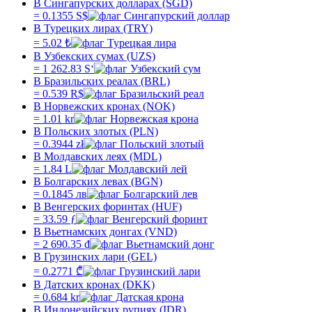
В Сингапурских долларах (SGD)
=
0.1355
S$
В Турецких лирах (TRY)
=
5.02
₺
В Узбекских сумах (UZS)
=
1 262.83
Sʻ
В Бразильских реалах (BRL)
=
0.539
R$
В Норвежских кронах (NOK)
=
1.01
kr
В Польских злотых (PLN)
=
0.3944
zł
В Молдавских леях (MDL)
=
1.84
L
В Болгарских левах (BGN)
=
0.1845
лв
В Венгерских форинтах (HUF)
=
33.59
ƒ
В Вьетнамских донгах (VND)
=
2 690.35
₫
В Грузинских лари (GEL)
=
0.2771
₾
В Датских кронах (DKK)
=
0.684
kr
В Индонезийских рупиях (IDR)