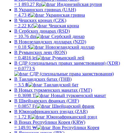
=
1 893.27
Rp
В Украинских гривнах (UAH)
=
4.73
₴
В Чешских кронах (CZK)
=
2.22
Kč
В Сербских динарах (RSD)
=
10.76
din
В Новозеландских долларах (NZD)
=
0.18
$
В Румынских леях (RON)
=
0.4816
lei
В СДР (специальных правах заимствования) (XDR)
=
0.0773
S
В Таиландских батах (THB)
=
3.5
฿
В Новых туркменских манатах (TMT)
=
0.3698
T
В Швейцарских франках (CHF)
=
0.0857
Fr
В Южноафриканских рэндах (ZAR)
=
1.72
R
В Вонах Республики Корея (KRW)
=
149.91
₩
В Японских иенах (JPY)