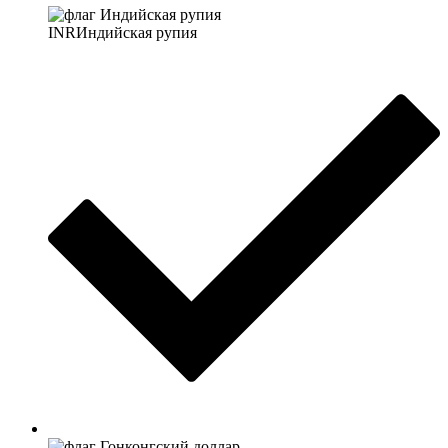
INR
Индийская рупия