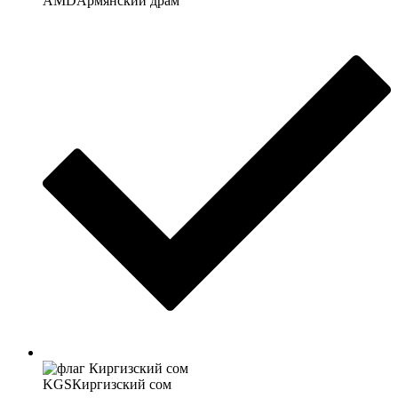
AMD
Армянский драм
KGS
Киргизский сом