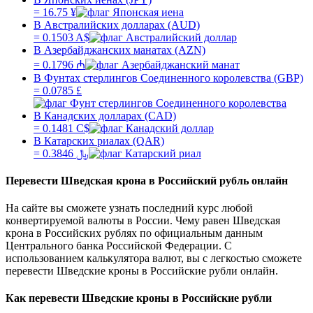
=
16.75
¥
В Австралийских долларах (AUD)
=
0.1503
A$
В Азербайджанских манатах (AZN)
=
0.1796
₼
В Фунтах стерлингов Соединенного королевства (GBP)
=
0.0785
£
В Канадских долларах (CAD)
=
0.1481
C$
В Катарских риалах (QAR)
=
0.3846
﷼
Перевести
Шведская крона
в
Российский рубль
онлайн
На сайте вы сможете узнать последний курс любой
конвертируемой валюты в России. Чему равен
Шведская
крона
в
Российских рублях
по официальным данным
Центрального банка Российской Федерации. С
использованием калькулятора валют, вы с легкостью сможете
перевести
Шведские кроны
в
Российские рубли
онлайн.
Как перевести
Шведские кроны
в
Российские рубли