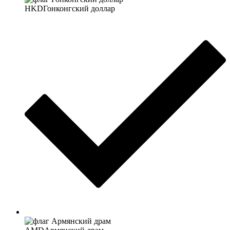
HKD
Гонконгский доллар