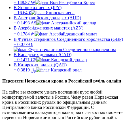
=
148.87
₩
В Японских иенах (JPY)
=
16.64
¥
В Австралийских долларах (AUD)
=
0.1493
A$
В Азербайджанских манатах (AZN)
=
0.1784
₼
В Фунтах стерлингов Соединенного королевства (GBP)
=
0.0779
£
В Канадских долларах (CAD)
=
0.1471
C$
В Катарских риалах (QAR)
=
0.3819
﷼
Перевести
Норвежская крона
в
Российский рубль
онлайн
На сайте вы сможете узнать последний курс любой
конвертируемой валюты в России. Чему равен
Норвежская
крона
в
Российских рублях
по официальным данным
Центрального банка Российской Федерации. С
использованием калькулятора валют, вы с легкостью сможете
перевести
Норвежские кроны
в
Российские рубли
онлайн.