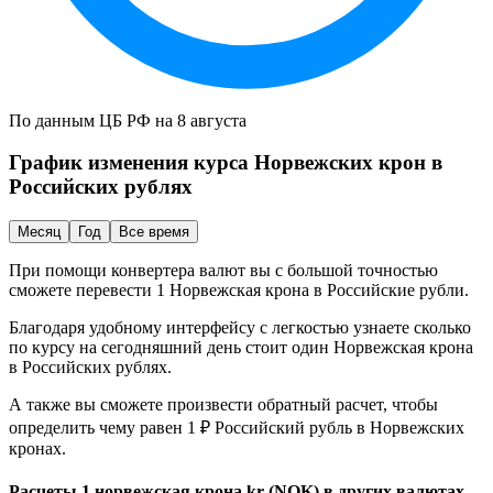
По данным ЦБ РФ на 8 августа
График изменения курса
Норвежских крон
в
Российских рублях
Месяц
Год
Все время
При помощи конвертера валют вы с большой точностью
сможете перевести 1
Норвежская крона
в
Российские рубли
.
Благодаря удобному интерфейсу с легкостью узнаете сколько
по курсу на сегодняшний день стоит один
Норвежская крона
в
Российских рублях
.
А также вы сможете произвести обратный расчет, чтобы
определить чему равен 1 ₽
Российский рубль
в
Норвежских
кронах
.
Расчеты 1 норвежская крона kr (NOK) в других валютах