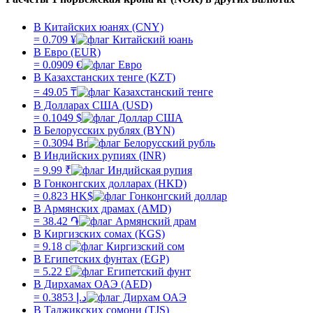
В Китайских юанях (CNY)
=
0.709
¥
В Евро (EUR)
=
0.0909
€
В Казахстанских тенге (KZT)
=
49.05
₸
В Долларах США (USD)
=
0.1049
$
В Белорусских рублях (BYN)
=
0.3094
Br
В Индийских рупиях (INR)
=
9.99
₹
В Гонконгских долларах (HKD)
=
0.823
HK$
В Армянских драмах (AMD)
=
38.42
֏
В Киргизских сомах (KGS)
=
9.18
с
В Египетских фунтах (EGP)
=
5.22
£
В Дирхамах ОАЭ (AED)
=
0.3853
د.إ
В Таджикских сомони (TJS)