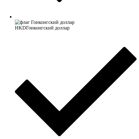
HKD
Гонконгский доллар