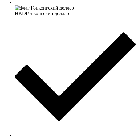
HKD
Гонконгский доллар