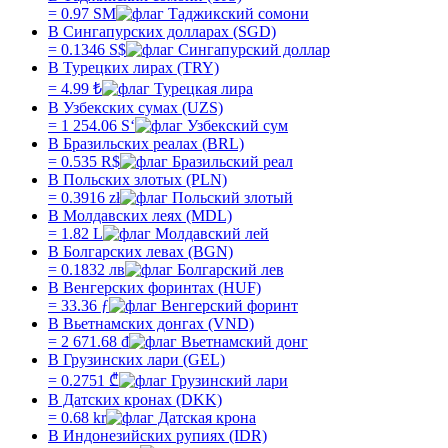
=
0.97
SM
В Сингапурских долларах (SGD)
=
0.1346
S$
В Турецких лирах (TRY)
=
4.99
₺
В Узбекских сумах (UZS)
=
1 254.06
Sʻ
В Бразильских реалах (BRL)
=
0.535
R$
В Польских злотых (PLN)
=
0.3916
zł
В Молдавских леях (MDL)
=
1.82
L
В Болгарских левах (BGN)
=
0.1832
лв
В Венгерских форинтах (HUF)
=
33.36
ƒ
В Вьетнамских донгах (VND)
=
2 671.68
₫
В Грузинских лари (GEL)
=
0.2751
₾
В Датских кронах (DKK)
=
0.68
kr
В Индонезийских рупиях (IDR)