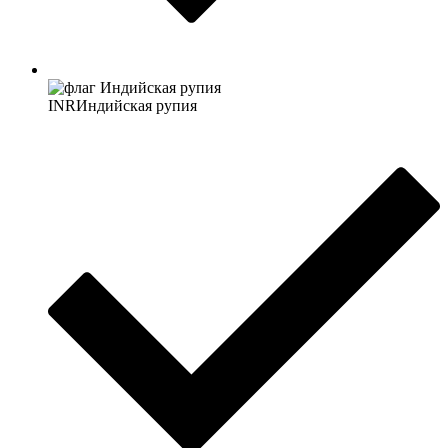
INR
Индийская рупия