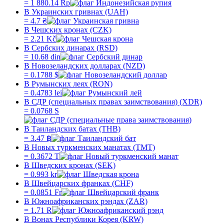
=
1 880.14
Rp
В Украинских гривнах (UAH)
=
4.7
₴
В Чешских кронах (CZK)
=
2.21
Kč
В Сербских динарах (RSD)
=
10.68
din
В Новозеландских долларах (NZD)
=
0.1788
$
В Румынских леях (RON)
=
0.4783
lei
В СДР (специальных правах заимствования) (XDR)
=
0.0768
S
В Таиландских батах (THB)
=
3.47
฿
В Новых туркменских манатах (TMT)
=
0.3672
T
В Шведских кронах (SEK)
=
0.993
kr
В Швейцарских франках (CHF)
=
0.0851
Fr
В Южноафриканских рэндах (ZAR)
=
1.71
R
В Вонах Республики Корея (KRW)