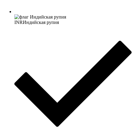
INR
Индийская рупия