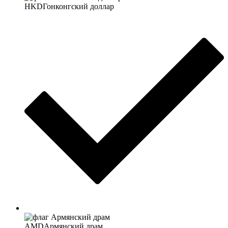
HKD
Гонконгский доллар
AMD
Армянский драм