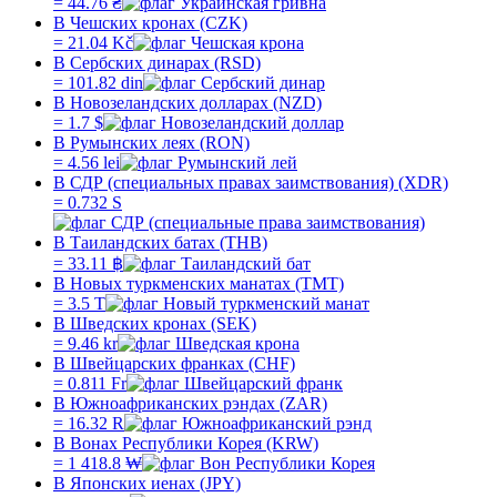
=
44.76
₴
В Чешских кронах (CZK)
=
21.04
Kč
В Сербских динарах (RSD)
=
101.82
din
В Новозеландских долларах (NZD)
=
1.7
$
В Румынских леях (RON)
=
4.56
lei
В СДР (специальных правах заимствования) (XDR)
=
0.732
S
В Таиландских батах (THB)
=
33.11
฿
В Новых туркменских манатах (TMT)
=
3.5
T
В Шведских кронах (SEK)
=
9.46
kr
В Швейцарских франках (CHF)
=
0.811
Fr
В Южноафриканских рэндах (ZAR)
=
16.32
R
В Вонах Республики Корея (KRW)
=
1 418.8
₩
В Японских иенах (JPY)