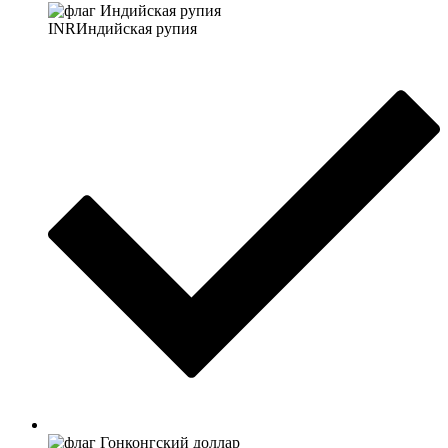
INR
Индийская рупия