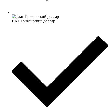
HKD
Гонконгский доллар