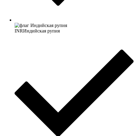
INR
Индийская рупия