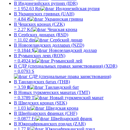
В Индонезийских рупиях (IDR)
=
1 952.63
Rp
В Украинских гривнах (UAH)
=
4.84
₴
В Чешских кронах (CZK)
=
2.27
Kč
В Сербских динарах (RSD)
=
11.02
din
В Новозеландских долларах (NZD)
=
0.1844
$
В Румынских леях (RON)
=
0.4924
lei
В СДР (специальных правах заимствования) (XDR)
=
0.0793
S
В Таиландских батах (THB)
=
3.59
฿
В Новых туркменских манатах (TMT)
=
0.3789
T
В Шведских кронах (SEK)
=
1.03
kr
В Швейцарских франках (CHF)
=
0.0877
Fr
В Южноафриканских рэндах (ZAR)
=
1.77
R