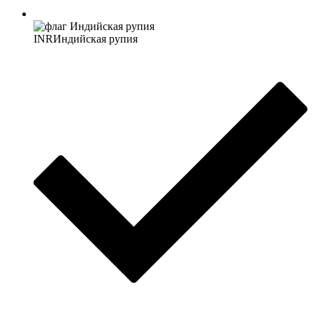
INR
Индийская рупия