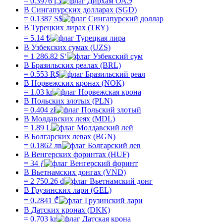
=
0.3976
د.إ
В Сингапурских долларах (SGD)
=
0.1387
S$
В Турецких лирах (TRY)
=
5.14
₺
В Узбекских сумах (UZS)
=
1 286.82
Sʻ
В Бразильских реалах (BRL)
=
0.553
R$
В Норвежских кронах (NOK)
=
1.03
kr
В Польских злотых (PLN)
=
0.404
zł
В Молдавских леях (MDL)
=
1.89
L
В Болгарских левах (BGN)
=
0.1862
лв
В Венгерских форинтах (HUF)
=
34
ƒ
В Вьетнамских донгах (VND)
=
2 750.26
₫
В Грузинских лари (GEL)
=
0.2841
₾
В Датских кронах (DKK)
=
0.703
kr