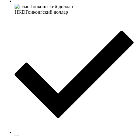
HKD
Гонконгский доллар