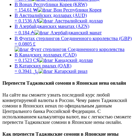
В Вонах Республики Корея (KRW)
=
154.61
₩
В Австралийских долларах (AUD)
=
0.1536
A$
В Азербайджанских манатах (AZN)
=
0.184
₼
В Фунтах стерлингов Соединенного королевства (GBP)
=
0.0805
£
В Канадских долларах (CAD)
=
0.1523
C$
В Катарских риалах (QAR)
=
0.3941
﷼
Перевести
Таджикский сомони
в
Японская иена
онлайн
На сайте вы сможете узнать последний курс любой
конвертируемой валюты в России. Чему равен
Таджикский
сомони
в
Японских иенах
по официальным данным
Центрального банка Российской Федерации. С
использованием калькулятора валют, вы с легкостью сможете
перевести
Таджикские сомони
в
Японские иены
онлайн.
Как перевести
Таджикские сомони
в
Японские иены