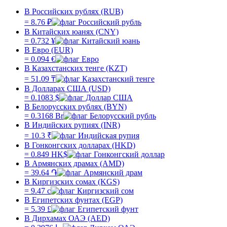
В Российских рублях (RUB)
=
8.76
₽
В Китайских юанях (CNY)
=
0.732
¥
В Евро (EUR)
=
0.094
€
В Казахстанских тенге (KZT)
=
51.09
₸
В Долларах США (USD)
=
0.1083
$
В Белорусских рублях (BYN)
=
0.3168
Br
В Индийских рупиях (INR)
=
10.3
₹
В Гонконгских долларах (HKD)
=
0.849
HK$
В Армянских драмах (AMD)
=
39.64
֏
В Киргизских сомах (KGS)
=
9.47
с
В Египетских фунтах (EGP)
=
5.39
£
В Дирхамах ОАЭ (AED)