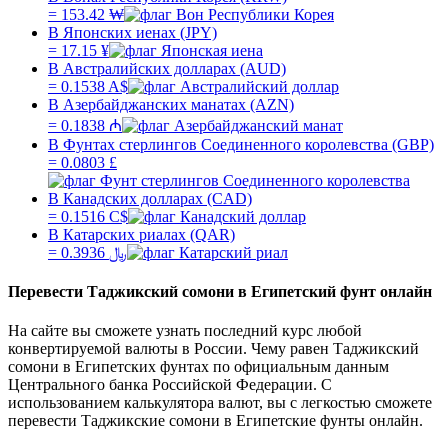
=
153.42
₩
В Японских иенах (JPY)
=
17.15
¥
В Австралийских долларах (AUD)
=
0.1538
A$
В Азербайджанских манатах (AZN)
=
0.1838
₼
В Фунтах стерлингов Соединенного королевства (GBP)
=
0.0803
£
В Канадских долларах (CAD)
=
0.1516
C$
В Катарских риалах (QAR)
=
0.3936
﷼
Перевести
Таджикский сомони
в
Египетский фунт
онлайн
На сайте вы сможете узнать последний курс любой
конвертируемой валюты в России. Чему равен
Таджикский
сомони
в
Египетских фунтах
по официальным данным
Центрального банка Российской Федерации. С
использованием калькулятора валют, вы с легкостью сможете
перевести
Таджикские сомони
в
Египетские фунты
онлайн.