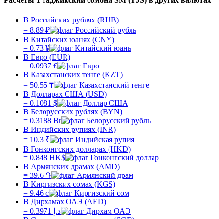
Расчеты 1 таджикский сомони SM (TJS) в других валютах
В Российских рублях (RUB)
=
8.89
₽
В Китайских юанях (CNY)
=
0.73
¥
В Евро (EUR)
=
0.0937
€
В Казахстанских тенге (KZT)
=
50.55
₸
В Долларах США (USD)
=
0.1081
$
В Белорусских рублях (BYN)
=
0.3188
Br
В Индийских рупиях (INR)
=
10.3
₹
В Гонконгских долларах (HKD)
=
0.848
HK$
В Армянских драмах (AMD)
=
39.6
֏
В Киргизских сомах (KGS)
=
9.46
с
В Дирхамах ОАЭ (AED)
=
0.3971
د.إ