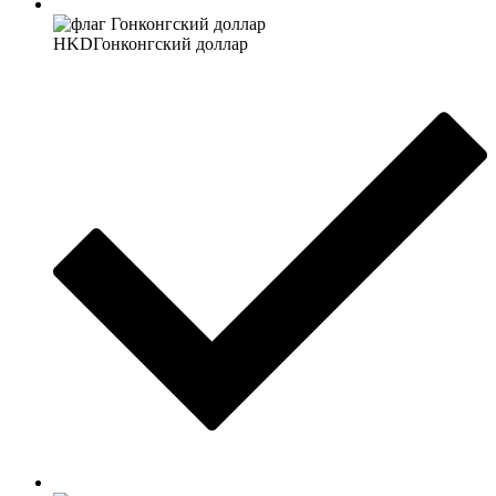
HKD
Гонконгский доллар