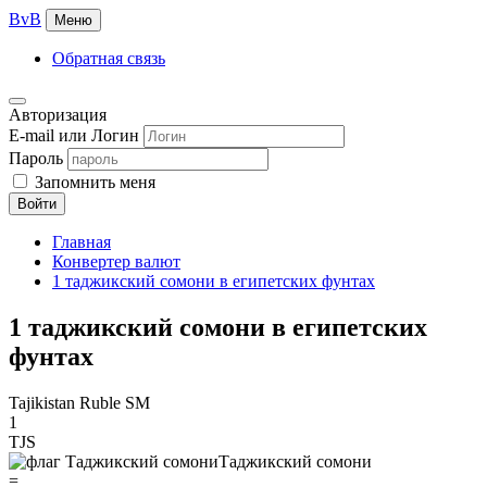
BvB
Меню
Обратная связь
Авторизация
E-mail или Логин
Пароль
Запомнить меня
Войти
Главная
Конвертер валют
1 таджикский сомони в египетских фунтах
1 таджикский сомони в египетских
фунтах
Tajikistan Ruble SM
1
TJS
Таджикский сомони
=