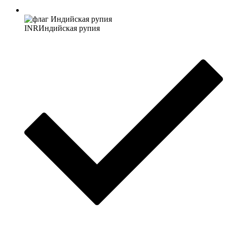
INR
Индийская рупия