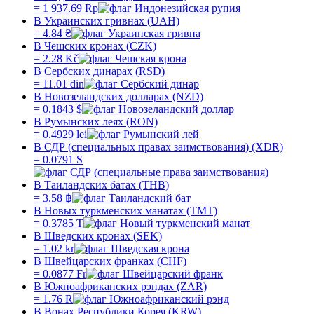
=
1 937.69
Rp
В Украинских гривнах (UAH)
=
4.84
₴
В Чешских кронах (CZK)
=
2.28
Kč
В Сербских динарах (RSD)
=
11.01
din
В Новозеландских долларах (NZD)
=
0.1843
$
В Румынских леях (RON)
=
0.4929
lei
В СДР (специальных правах заимствования) (XDR)
=
0.0791
S
В Таиландских батах (THB)
=
3.58
฿
В Новых туркменских манатах (TMT)
=
0.3785
T
В Шведских кронах (SEK)
=
1.02
kr
В Швейцарских франках (CHF)
=
0.0877
Fr
В Южноафриканских рэндах (ZAR)
=
1.76
R
В Вонах Республики Корея (KRW)