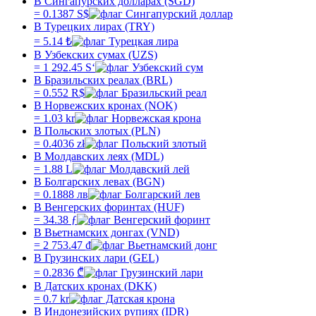
В Сингапурских долларах (SGD)
=
0.1387
S$
В Турецких лирах (TRY)
=
5.14
₺
В Узбекских сумах (UZS)
=
1 292.45
Sʻ
В Бразильских реалах (BRL)
=
0.552
R$
В Норвежских кронах (NOK)
=
1.03
kr
В Польских злотых (PLN)
=
0.4036
zł
В Молдавских леях (MDL)
=
1.88
L
В Болгарских левах (BGN)
=
0.1888
лв
В Венгерских форинтах (HUF)
=
34.38
ƒ
В Вьетнамских донгах (VND)
=
2 753.47
₫
В Грузинских лари (GEL)
=
0.2836
₾
В Датских кронах (DKK)
=
0.7
kr
В Индонезийских рупиях (IDR)