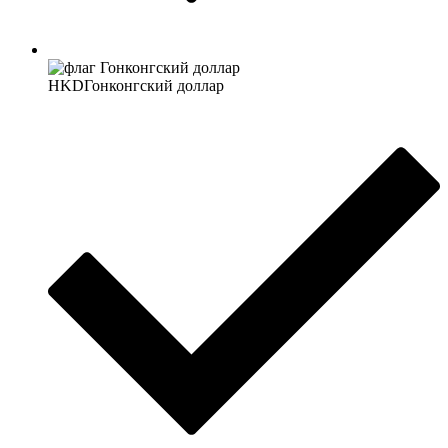
HKD
Гонконгский доллар