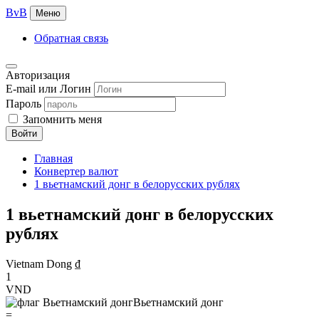
BvB
Меню
Обратная связь
Авторизация
E-mail или Логин
Пароль
Запомнить меня
Войти
Главная
Конвертер валют
1 вьетнамский донг в белорусских рублях
1 вьетнамский донг в белорусских
рублях
Vietnam Dong ₫
1
VND
Вьетнамский донг
=