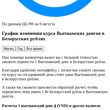
По данным ЦБ РФ на 9 августа
График изменения курса
Вьетнамских донгов
в
Белорусских рублях
Месяц
Год
Все время
При помощи конвертера валют вы с большой точностью
сможете перевести 1
Вьетнамский донг
в
Белорусские рубли
.
Благодаря удобному интерфейсу с легкостью узнаете сколько
по курсу на сегодняшний день стоит один
Вьетнамский донг
в
Белорусских рублях
.
А также вы сможете произвести обратный расчет, чтобы
определить чему равен 1 Br
Белорусский рубль
в
Вьетнамских
донгах
.
Расчеты 1 вьетнамский донг ₫ (VND) в других валютах