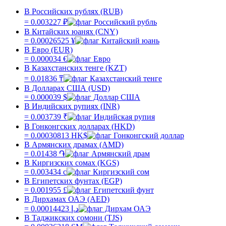
В Российских рублях (RUB)
=
0.003227
₽
В Китайских юанях (CNY)
=
0.00026525
¥
В Евро (EUR)
=
0.000034
€
В Казахстанских тенге (KZT)
=
0.01836
₸
В Долларах США (USD)
=
0.000039
$
В Индийских рупиях (INR)
=
0.003739
₹
В Гонконгских долларах (HKD)
=
0.00030813
HK$
В Армянских драмах (AMD)
=
0.01438
֏
В Киргизских сомах (KGS)
=
0.003434
с
В Египетских фунтах (EGP)
=
0.001955
£
В Дирхамах ОАЭ (AED)
=
0.00014423
د.إ
В Таджикских сомони (TJS)