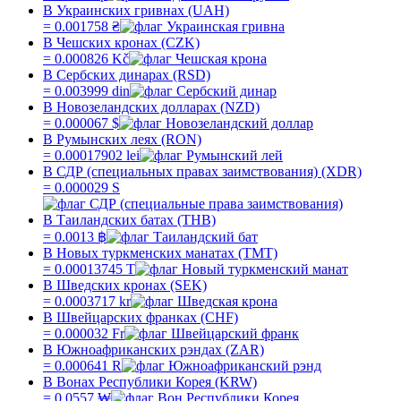
В Украинских гривнах (UAH)
=
0.001758
₴
В Чешских кронах (CZK)
=
0.000826
Kč
В Сербских динарах (RSD)
=
0.003999
din
В Новозеландских долларах (NZD)
=
0.000067
$
В Румынских леях (RON)
=
0.00017902
lei
В СДР (специальных правах заимствования) (XDR)
=
0.000029
S
В Таиландских батах (THB)
=
0.0013
฿
В Новых туркменских манатах (TMT)
=
0.00013745
T
В Шведских кронах (SEK)
=
0.0003717
kr
В Швейцарских франках (CHF)
=
0.000032
Fr
В Южноафриканских рэндах (ZAR)
=
0.000641
R
В Вонах Республики Корея (KRW)
=
0.0557
₩