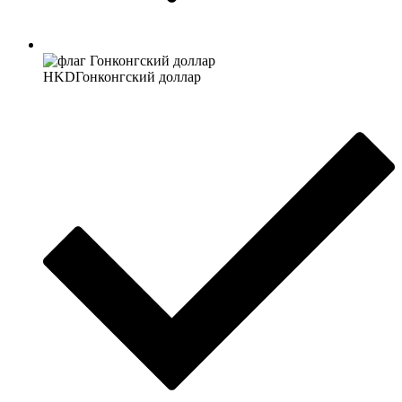
HKD
Гонконгский доллар