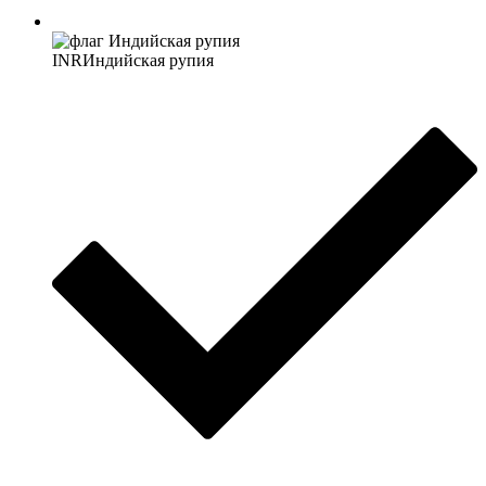
INR
Индийская рупия