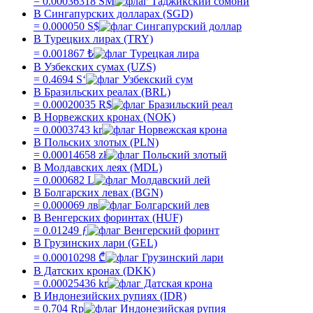
=
0.00036318
SM
В Сингапурских долларах (SGD)
=
0.000050
S$
В Турецких лирах (TRY)
=
0.001867
₺
В Узбекских сумах (UZS)
=
0.4694
Sʻ
В Бразильских реалах (BRL)
=
0.00020035
R$
В Норвежских кронах (NOK)
=
0.0003743
kr
В Польских злотых (PLN)
=
0.00014658
zł
В Молдавских леях (MDL)
=
0.000682
L
В Болгарских левах (BGN)
=
0.000069
лв
В Венгерских форинтах (HUF)
=
0.01249
ƒ
В Грузинских лари (GEL)
=
0.00010298
₾
В Датских кронах (DKK)
=
0.00025436
kr
В Индонезийских рупиях (IDR)
=
0.704
Rp