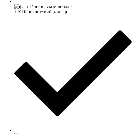
HKD
Гонконгский доллар