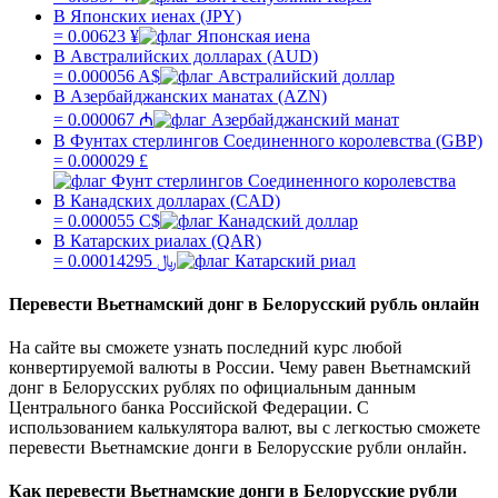
В Японских иенах (JPY)
=
0.00623
¥
В Австралийских долларах (AUD)
=
0.000056
A$
В Азербайджанских манатах (AZN)
=
0.000067
₼
В Фунтах стерлингов Соединенного королевства (GBP)
=
0.000029
£
В Канадских долларах (CAD)
=
0.000055
C$
В Катарских риалах (QAR)
=
0.00014295
﷼
Перевести
Вьетнамский донг
в
Белорусский рубль
онлайн
На сайте вы сможете узнать последний курс любой
конвертируемой валюты в России. Чему равен
Вьетнамский
донг
в
Белорусских рублях
по официальным данным
Центрального банка Российской Федерации. С
использованием калькулятора валют, вы с легкостью сможете
перевести
Вьетнамские донги
в
Белорусские рубли
онлайн.
Как перевести
Вьетнамские донги
в
Белорусские рубли