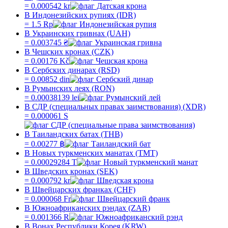
=
0.000542
kr
В Индонезийских рупиях (IDR)
=
1.5
Rp
В Украинских гривнах (UAH)
=
0.003745
₴
В Чешских кронах (CZK)
=
0.00176
Kč
В Сербских динарах (RSD)
=
0.00852
din
В Румынских леях (RON)
=
0.00038139
lei
В СДР (специальных правах заимствования) (XDR)
=
0.000061
S
В Таиландских батах (THB)
=
0.00277
฿
В Новых туркменских манатах (TMT)
=
0.00029284
T
В Шведских кронах (SEK)
=
0.000792
kr
В Швейцарских франках (CHF)
=
0.000068
Fr
В Южноафриканских рэндах (ZAR)
=
0.001366
R
В Вонах Республики Корея (KRW)