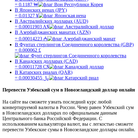
=
0.1187
₩
В Японских иенах (JPY)
=
0.01327
¥
В Австралийских долларах (AUD)
=
0.00011903
A$
В Азербайджанских манатах (AZN)
=
0.00014223
₼
В Фунтах стерлингов Соединенного королевства (GBP)
=
0.000062
£
В Канадских долларах (CAD)
=
0.00011728
C$
В Катарских риалах (QAR)
=
0.00030455
﷼
Перевести
Узбекский сум
в
Новозеландский доллар
онлайн
На сайте вы сможете узнать последний курс любой
конвертируемой валюты в России. Чему равен
Узбекский сум
в
Новозеландских долларах
по официальным данным
Центрального банка Российской Федерации. С
использованием калькулятора валют, вы с легкостью сможете
перевести
Узбекские сумы
в
Новозеландские доллары
онлайн.