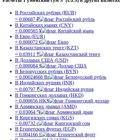
Расчеты 1 узбекский сум Sʻ (UZS) в других валютах
В Российских рублях (RUB)
=
0.00687
₽
В Китайских юанях (CNY)
=
0.000565
¥
В Евро (EUR)
=
0.000072
€
В Казахстанских тенге (KZT)
=
0.03911
₸
В Долларах США (USD)
=
0.000084
$
В Белорусских рублях (BYN)
=
0.00024668
Br
В Индийских рупиях (INR)
=
0.00797
₹
В Гонконгских долларах (HKD)
=
0.000656
HK$
В Армянских драмах (AMD)
=
0.03064
֏
В Киргизских сомах (KGS)
=
0.00732
с
В Египетских фунтах (EGP)
=
0.004166
£