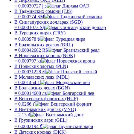
В Дирхамах ОАЭ (AED)
=
0.00030727
د.إ
В Таджикских сомони (TJS)
=
0.000774
SM
В Сингапурских долларах (SGD)
=
0.0001073
S$
В Турецких лирах (TRY)
=
0.003978
₺
В Бразильских реалах (BRL)
=
0.00042682
R$
В Норвежских кронах (NOK)
=
0.000797
kr
В Польских злотых (PLN)
=
0.00031228
zł
В Молдавских леях (MDL)
=
0.001454
L
В Болгарских левах (BGN)
=
0.00014608
лв
В Венгерских форинтах (HUF)
=
0.0266
ƒ
В Вьетнамских донгах (VND)
=
2.13
₫
В Грузинских лари (GEL)
=
0.0002194
₾
В Датских кронах (DKK)