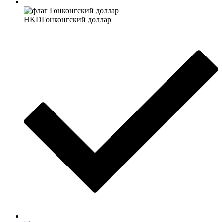
HKD
Гонконгский доллар