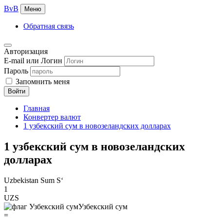
BvB
Меню
Обратная связь
Авторизация
E-mail или Логин
Пароль
Запомнить меня
Войти
Главная
Конвертер валют
1 узбекский сум в новозеландских долларах
1 узбекский сум в новозеландских
долларах
Uzbekistan Sum Sʻ
1
UZS
Узбекский сум
=