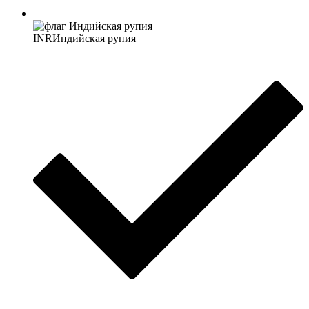
INR
Индийская рупия