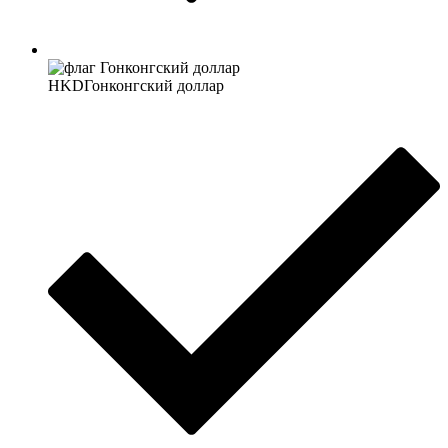
HKD
Гонконгский доллар