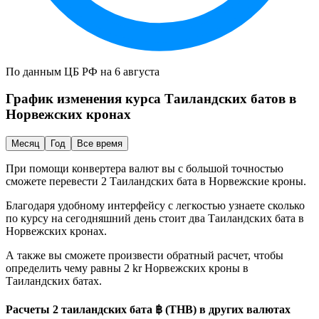
По данным ЦБ РФ на 6 августа
График изменения курса
Таиландских батов
в
Норвежских кронах
Месяц
Год
Все время
При помощи конвертера валют вы с большой точностью
сможете перевести 2
Таиландских бата
в
Норвежские кроны
.
Благодаря удобному интерфейсу с легкостью узнаете сколько
по курсу на сегодняшний день стоит два
Таиландских бата
в
Норвежских кронах
.
А также вы сможете произвести обратный расчет, чтобы
определить чему равны 2 kr
Норвежских кроны
в
Таиландских батах
.
Расчеты 2 таиландских бата ฿ (THB) в других валютах