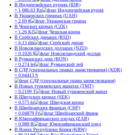
В Индонезийских рупиях (IDR)
=
1 086.63
Rp
В Украинских гривнах (UAH)
=
2.69
₴
В Чешских кронах (CZK)
=
1.26
Kč
В Сербских динарах (RSD)
=
6.13
din
В Новозеландских долларах (NZD)
=
0.1026
$
В Румынских леях (RON)
=
0.274
lei
В СДР (специальных правах заимствования) (XDR)
=
0.04413
S
В Новых туркменских манатах (TMT)
=
0.2109
T
В Шведских кронах (SEK)
=
0.575
kr
В Швейцарских франках (CHF)
=
0.04879
Fr
В Южноафриканских рэндах (ZAR)
=
0.988
R
В Вонах Республики Корея (KRW)
=
86.04
₩