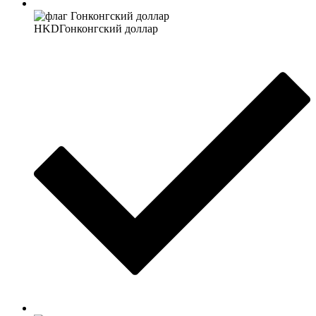
HKD
Гонконгский доллар