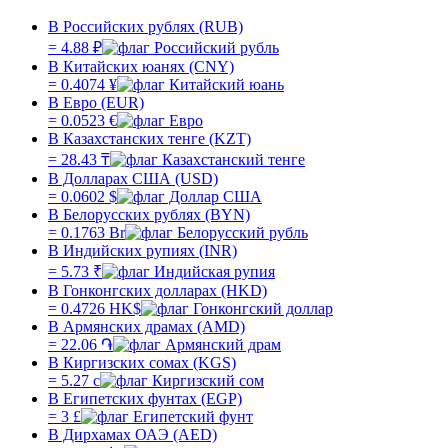
В Российских рублях (RUB)
=
4.88
₽
В Китайских юанях (CNY)
=
0.4074
¥
В Евро (EUR)
=
0.0523
€
В Казахстанских тенге (KZT)
=
28.43
₸
В Долларах США (USD)
=
0.0602
$
В Белорусских рублях (BYN)
=
0.1763
Br
В Индийских рупиях (INR)
=
5.73
₹
В Гонконгских долларах (HKD)
=
0.4726
HK$
В Армянских драмах (AMD)
=
22.06
֏
В Киргизских сомах (KGS)
=
5.27
с
В Египетских фунтах (EGP)
=
3
£
В Дирхамах ОАЭ (AED)