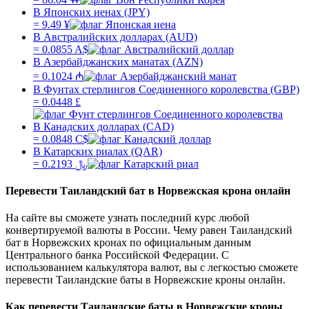
В Японских иенах (JPY)
=
9.49
¥
В Австралийских долларах (AUD)
=
0.0855
A$
В Азербайджанских манатах (AZN)
=
0.1024
₼
В Фунтах стерлингов Соединенного королевства (GBP)
=
0.0448
£
В Канадских долларах (CAD)
=
0.0848
C$
В Катарских риалах (QAR)
=
0.2193
﷼
Перевести
Таиландский бат
в
Норвежская крона
онлайн
На сайте вы сможете узнать последний курс любой
конвертируемой валюты в России. Чему равен
Таиландский
бат
в
Норвежских кронах
по официальным данным
Центрального банка Российской Федерации. С
использованием калькулятора валют, вы с легкостью сможете
перевести
Таиландские баты
в
Норвежские кроны
онлайн.
Как перевести
Таиландские баты
в
Норвежские кроны