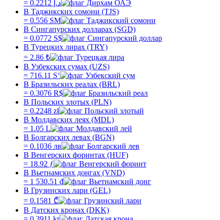
=
0.2212
د.إ
В Таджикских сомони (TJS)
=
0.556
SM
В Сингапурских долларах (SGD)
=
0.0772
S$
В Турецких лирах (TRY)
=
2.86
₺
В Узбекских сумах (UZS)
=
716.11
Sʻ
В Бразильских реалах (BRL)
=
0.3076
R$
В Польских злотых (PLN)
=
0.2248
zł
В Молдавских леях (MDL)
=
1.05
L
В Болгарских левах (BGN)
=
0.1036
лв
В Венгерских форинтах (HUF)
=
18.92
ƒ
В Вьетнамских донгах (VND)
=
1 530.51
₫
В Грузинских лари (GEL)
=
0.1581
₾
В Датских кронах (DKK)
=
0.3911
kr