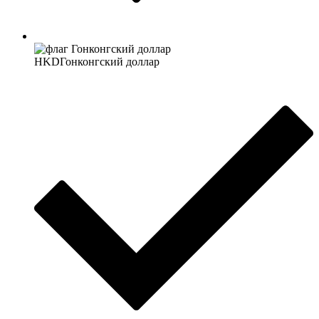
HKD
Гонконгский доллар