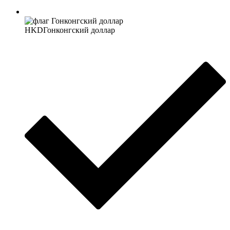
HKD
Гонконгский доллар