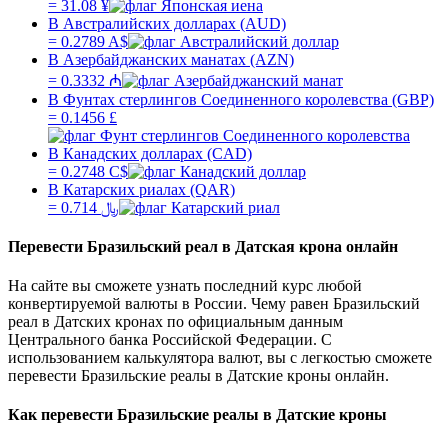
=
31.08
¥
В Австралийских долларах (AUD)
=
0.2789
A$
В Азербайджанских манатах (AZN)
=
0.3332
₼
В Фунтах стерлингов Соединенного королевства (GBP)
=
0.1456
£
В Канадских долларах (CAD)
=
0.2748
C$
В Катарских риалах (QAR)
=
0.714
﷼
Перевести
Бразильский реал
в
Датская крона
онлайн
На сайте вы сможете узнать последний курс любой
конвертируемой валюты в России. Чему равен
Бразильский
реал
в
Датских кронах
по официальным данным
Центрального банка Российской Федерации. С
использованием калькулятора валют, вы с легкостью сможете
перевести
Бразильские реалы
в
Датские кроны
онлайн.
Как перевести
Бразильские реалы
в
Датские кроны