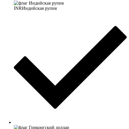
INR
Индийская рупия