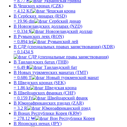
=
8.77
₴
В Чешских кронах (CZK)
=
4.12
Kč
В Сербских динарах (RSD)
=
19.96
din
В Новозеландских долларах (NZD)
=
0.334
$
В Румынских леях (RON)
=
0.894
lei
В СДР (специальных правах заимствования) (XDR)
=
0.1434
S
В Таиландских батах (THB)
=
6.49
฿
В Новых туркменских манатах (TMT)
=
0.686
T
В Шведских кронах (SEK)
=
1.86
kr
В Швейцарских франках (CHF)
=
0.159
Fr
В Южноафриканских рэндах (ZAR)
=
3.2
R
В Вонах Республики Корея (KRW)
=
278.12
₩
В Японских иенах (JPY)