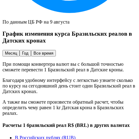
По данным ЦБ РФ на 9 августа
График изменения курса
Бразильских реалов
в
Датских кронах
Месяц
Год
Все время
При помощи конвертера валют вы с большой точностью
сможете перевести 1
Бразильский реал
в
Датские кроны
.
Благодаря удобному интерфейсу с легкостью узнаете сколько
по курсу на сегодняшний день стоит один
Бразильский реал
в
Датских кронах
.
А также вы сможете произвести обратный расчет, чтобы
определить чему равен 1 kr
Датская крона
в
Бразильских
реалах
.
Расчеты 1 бразильский реал R$ (BRL) в других валютах
В Российских рублях (RUB)