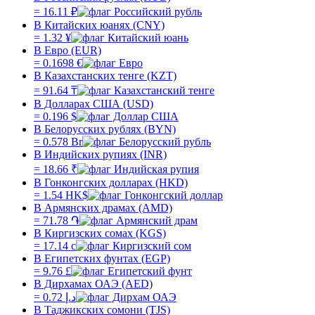
=
16.11
₽
В Китайских юанях (CNY)
=
1.32
¥
В Евро (EUR)
=
0.1698
€
В Казахстанских тенге (KZT)
=
91.64
₸
В Долларах США (USD)
=
0.196
$
В Белорусских рублях (BYN)
=
0.578
Br
В Индийских рупиях (INR)
=
18.66
₹
В Гонконгских долларах (HKD)
=
1.54
HK$
В Армянских драмах (AMD)
=
71.78
֏
В Киргизских сомах (KGS)
=
17.14
с
В Египетских фунтах (EGP)
=
9.76
£
В Дирхамах ОАЭ (AED)
=
0.72
د.إ
В Таджикских сомони (TJS)