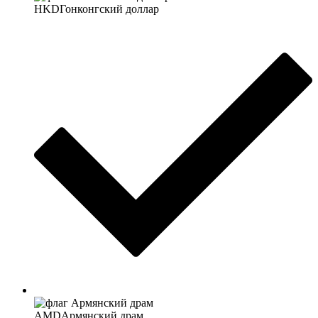
HKD
Гонконгский доллар
AMD
Армянский драм