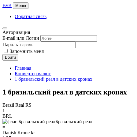
BvB
Меню
Обратная связь
Авторизация
E-mail или Логин
Пароль
Запомнить меня
Войти
Главная
Конвертер валют
1 бразильский реал в датских кронах
1 бразильский реал в датских кронах
Brazil Real R$
1
BRL
Бразильский реал
=
Danish Krone kr