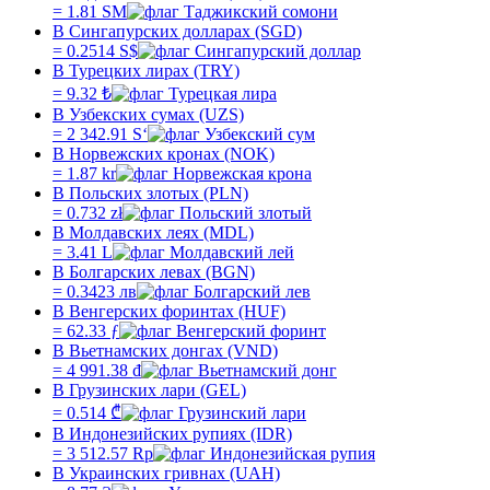
=
1.81
SM
В Сингапурских долларах (SGD)
=
0.2514
S$
В Турецких лирах (TRY)
=
9.32
₺
В Узбекских сумах (UZS)
=
2 342.91
Sʻ
В Норвежских кронах (NOK)
=
1.87
kr
В Польских злотых (PLN)
=
0.732
zł
В Молдавских леях (MDL)
=
3.41
L
В Болгарских левах (BGN)
=
0.3423
лв
В Венгерских форинтах (HUF)
=
62.33
ƒ
В Вьетнамских донгах (VND)
=
4 991.38
₫
В Грузинских лари (GEL)
=
0.514
₾
В Индонезийских рупиях (IDR)
=
3 512.57
Rp
В Украинских гривнах (UAH)